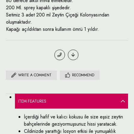
80 derece alkol ihtiva etmektedir.
200 Ml. sprey kapaklı şişededir.
Setimiz 3 adet 200 ml Zeytin Çiçeği Kolonyasından
oluşmaktadır.
Kapağı açıldıktan sonra kullanım ömrü 1 yıldır.
WRITE A COMMENT
RECOMMEND
ITEM FEATURES
İçerdiği hafif ve kalıcı kokusu ile size eşsiz zeytin
bahçelerinde geziyormuşsunuz hissi yaratacak.
Cildinizde yarattığı losyon etkisi ile yumuşaklık