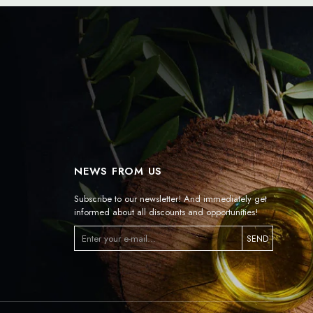
NEWS FROM US
Subscribe to our newsletter! And immediately get
informed about all discounts and opportunities!
SEND