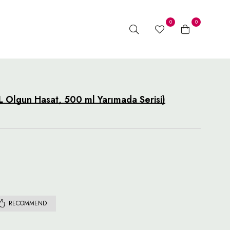
0
0
L Olgun Hasat, 500 ml Yarımada Serisi)
RECOMMEND